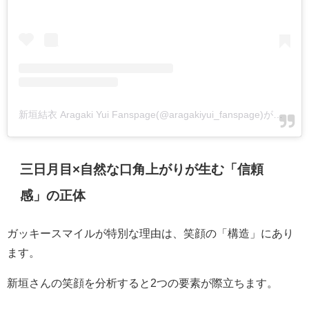
新垣結衣 Aragaki Yui Fanspage(@aragakiyui_fanspage)がシェアした投稿
三日月目×自然な口角上がりが生む「信頼
感」の正体
ガッキースマイルが特別な理由は、笑顔の「構造」にあり
ます。
新垣さんの笑顔を分析すると2つの要素が際立ちます。