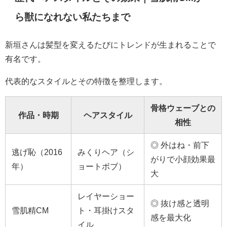
ら獣になれない私たちまで
新垣さんは髪型を変えるたびにトレンドが生まれることで
有名です。
代表的なスタイルとその特徴を整理します。
骨格ウェーブとの
作品・時期
ヘアスタイル
相性
◎ 外はね・前下
逃げ恥（2016
みくりヘア（シ
がりで小顔効果最
年）
ョートボブ）
大
レイヤーショー
◎ 抜け感と透明
雪肌精CM
ト・耳掛けスタ
感を最大化
イル