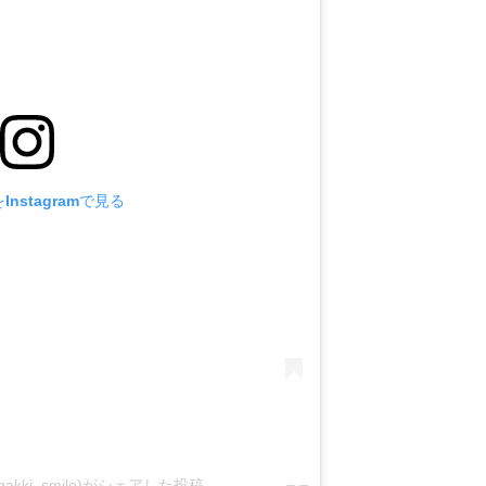
nstagramで見る
kki_smile)がシェアした投稿