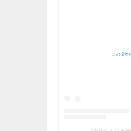
この投稿をI
新垣結衣 ガッキー(@ga