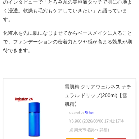
のインタビューで「とろみ系の美容液タッチで肌に心地よ
く浸透。乾燥も毛穴もケアしていきたい」と語っていま
す。
化粧水を先に肌になじませてからベースメイクに入ること
で、ファンデーションの密着力とツヤ感が高まる効果が期
待できます。
雪肌精 クリアウェルネス ナチ
ュラル ドリップ(200ml)【雪
肌精】
created by
Rinker
¥3,960
(2026/08/06 17:41:17時
点 楽天市場調べ-
詳細)