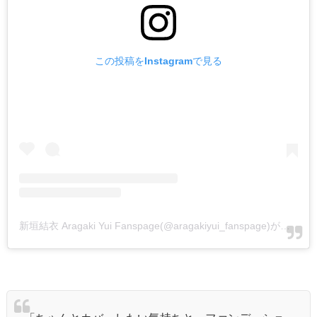
この投稿をInstagramで見る
新垣結衣 Aragaki Yui Fanspage(@aragakiyui_fanspage)がシェアした投稿