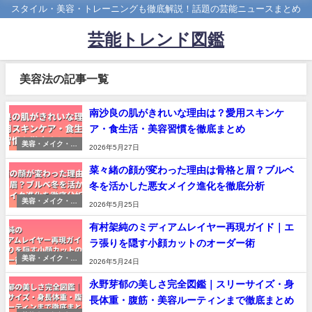
スタイル・美容・トレーニングも徹底解説！話題の芸能ニュースまとめ
芸能トレンド図鑑
美容法の記事一覧
南沙良の肌がきれいな理由は？愛用スキンケ
ア・食生活・美容習慣を徹底まとめ
美容・メイク・印
2026年5月27日
象変化の分析
菜々緒の顔が変わった理由は骨格と眉？ブルベ
冬を活かした悪女メイク進化を徹底分析
美容・メイク・印
2026年5月25日
象変化の分析
有村架純のミディアムレイヤー再現ガイド｜エ
ラ張りを隠す小顔カットのオーダー術
美容・メイク・印
2026年5月24日
象変化の分析
永野芽郁の美しさ完全図鑑｜スリーサイズ・身
長体重・腹筋・美容ルーティンまで徹底まとめ