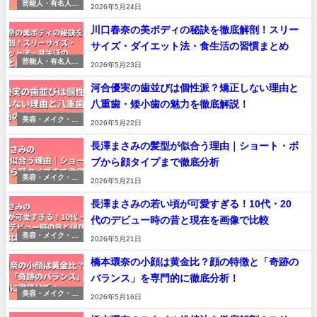
芸能人・有名人総
2026年5月24日
まとめ
川口春奈の美ボディの秘訣を徹底解剖！スリー
サイズ・ダイエット法・食生活の習慣まとめ
芸能人・有名人総
2026年5月23日
まとめ
河合優実の歯並びは個性派？矯正しない理由と
八重歯・矮小歯の魅力を徹底解説！
美容・メイク・印
2026年5月22日
象変化の分析
長澤まさみの髪型が似合う理由｜ショート・ボ
ブから顔タイプまで徹底分析
美容・メイク・印
2026年5月21日
象変化の分析
長澤まさみの若い頃が可愛すぎる！10代・20
代のデビュー時の昔と現在を画像で比較
美容・メイク・印
2026年5月21日
象変化の分析
橋本環奈の小顔は黄金比？顔の特徴と「奇跡の
バランス」を専門的に徹底分析！
美容・メイク・印
2026年5月16日
象変化の分析