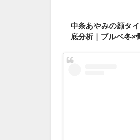
中条あやみの顔タイ
底分析｜ブルベ冬×