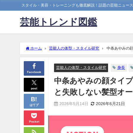
スタイル・美容・トレーニングも徹底解説！話題の芸能ニュー
芸能トレンド図鑑
ホーム
芸能人の体型・スタイル研究
中条あやみの
芸能人の体型・スタイル研究
身長
Facebook
中条あやみの顔タイプ
post
と失敗しない髪型オー
2026年5月14日
2026年6月21日
はてブ
Pocket