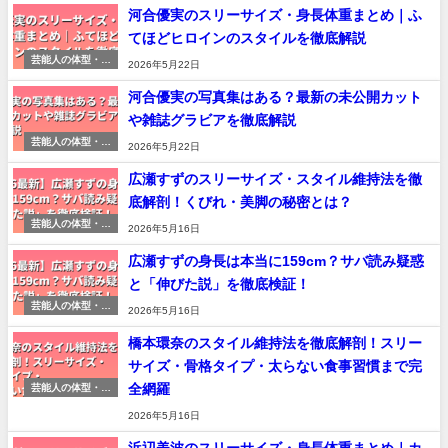
河合優実のスリーサイズ・身長体重まとめ｜ふ
てほどヒロインのスタイルを徹底解説
芸能人の体型・ス
2026年5月22日
タイル研究
河合優実の写真集はある？最新の未公開カット
や雑誌グラビアを徹底解説
芸能人の体型・ス
2026年5月22日
タイル研究
広瀬すずのスリーサイズ・スタイル維持法を徹
底解剖！くびれ・美脚の秘密とは？
芸能人の体型・ス
2026年5月16日
タイル研究
広瀬すずの身長は本当に159cm？サバ読み疑惑
と「伸びた説」を徹底検証！
芸能人の体型・ス
2026年5月16日
タイル研究
橋本環奈のスタイル維持法を徹底解剖！スリー
サイズ・骨格タイプ・太らない食事習慣まで完
全網羅
芸能人の体型・ス
タイル研究
2026年5月16日