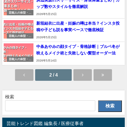
浜辺美波のスリーサイズ・身長体重まとめ｜カ
ップ数やスタイルを徹底解説
芸能人の体型・ス
2026年5月15日
タイル研究
新垣結衣に出産・妊娠の噂は本当？インスタ投
稿や子ども説を事実ベースで徹底検証
芸能人の体型・ス
2026年5月15日
タイル研究
中条あやみの顔タイプ・骨格診断｜ブルベ冬が
映えるメイク術と失敗しない髪型オーダー法
芸能人の体型・ス
2026年5月14日
タイル研究
2 / 4
検索
検索
芸能トレンド図鑑 編集長 / 医療従事者