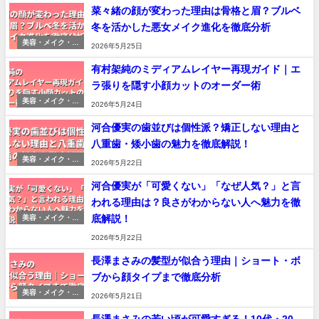
菜々緒の顔が変わった理由は骨格と眉？ブルベ
冬を活かした悪女メイク進化を徹底分析
美容・メイク・印
2026年5月25日
象変化の分析
有村架純のミディアムレイヤー再現ガイド｜エ
ラ張りを隠す小顔カットのオーダー術
美容・メイク・印
2026年5月24日
象変化の分析
河合優実の歯並びは個性派？矯正しない理由と
八重歯・矮小歯の魅力を徹底解説！
美容・メイク・印
2026年5月22日
象変化の分析
河合優実が「可愛くない」「なぜ人気？」と言
われる理由は？良さがわからない人へ魅力を徹
底解説！
美容・メイク・印
象変化の分析
2026年5月22日
長澤まさみの髪型が似合う理由｜ショート・ボ
ブから顔タイプまで徹底分析
美容・メイク・印
2026年5月21日
象変化の分析