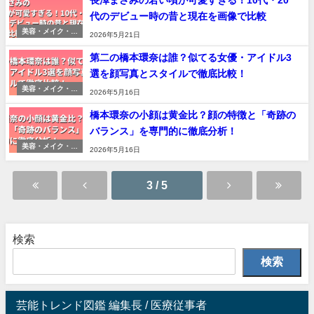
長澤まさみの若い頃が可愛すぎる！10代・20
代のデビュー時の昔と現在を画像で比較
美容・メイク・印
2026年5月21日
象変化の分析
第二の橋本環奈は誰？似てる女優・アイドル3
選を顔写真とスタイルで徹底比較！
美容・メイク・印
2026年5月16日
象変化の分析
橋本環奈の小顔は黄金比？顔の特徴と「奇跡の
バランス」を専門的に徹底分析！
美容・メイク・印
2026年5月16日
象変化の分析
3 / 5
検索
検索
芸能トレンド図鑑 編集長 / 医療従事者